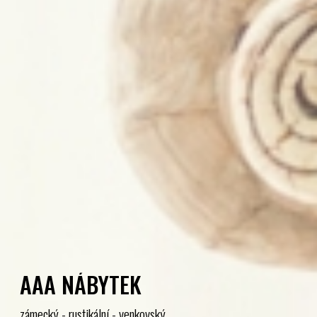
AAA NÁBYTEK
zámecký - rustikální - venkovský