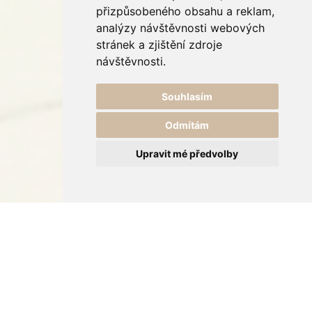
přizpůsobeného obsahu a reklam,
analýzy návštěvnosti webových
stránek a zjištění zdroje
návštěvnosti.
Souhlasím
Odmítám
Upravit mé předvolby
Úvod
Fotoalbum
NOVÝ nábytek & dekorace
Nové rustikální skříně